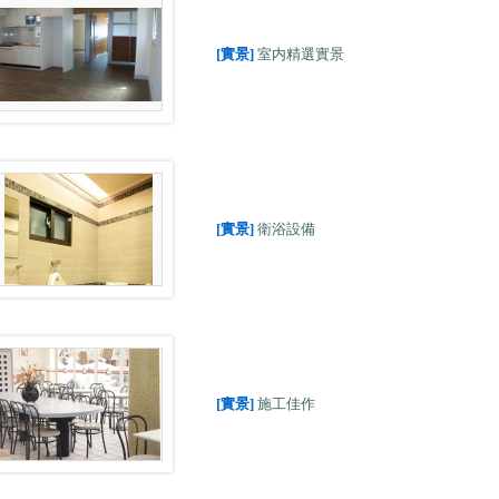
[實景]
室内精選實景
[實景]
衛浴設備
[實景]
施工佳作