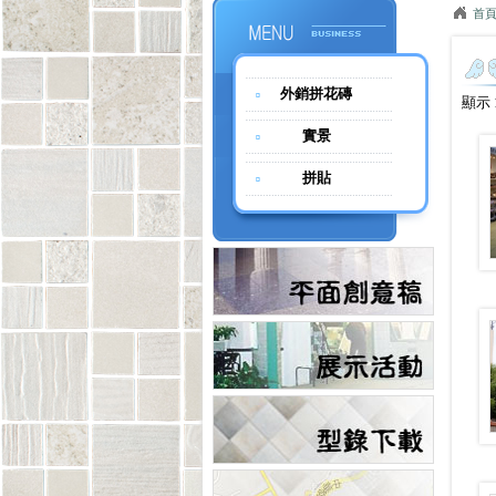
首
外銷拼花磚
顯示 1
實景
拼貼