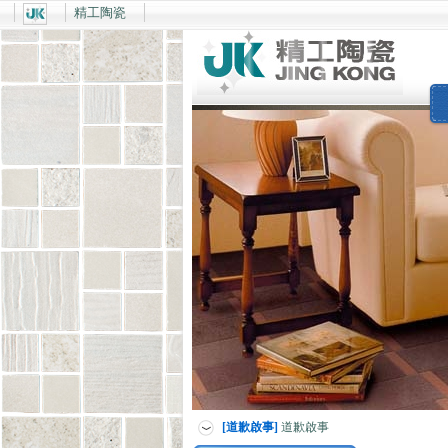
精工陶瓷
[道歉啟事]
道歉啟事