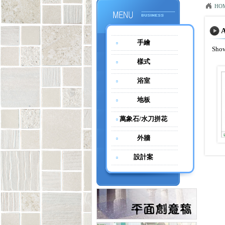
HO
A
手繪
Show
樣式
浴室
地板
萬象石/水刀拼花
外牆
設計案