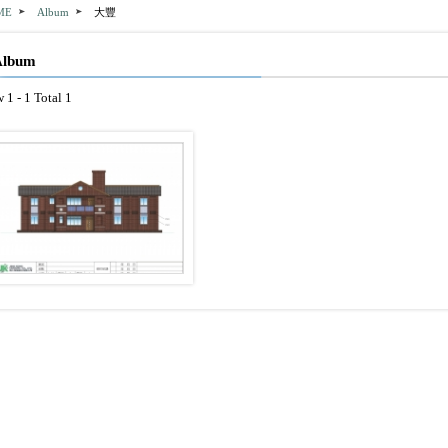
ME
Album
大豐
lbum
 1 - 1 Total 1