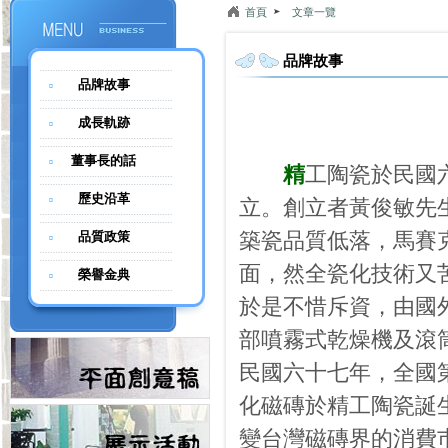
首頁
文章一覽
品牌故事
品牌故事
成長軌跡
董事長的話
精
工陶瓷於民國
歷史沿革
立。創立者黃俊敏先
築瓷品質低落，馬賽
品質政策
面，然全瓷化技術又
榮譽金典
於是不惜斥資，由國
部噴霧式乾燥機及滾
民國六十七年，全國
化磁磚於精工陶瓷誕
變台灣磁磚界的消費