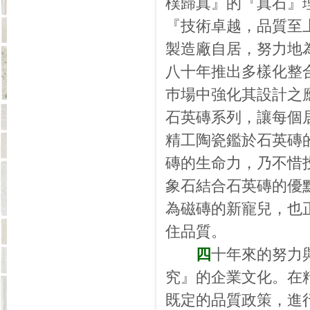
樸歸真』的『真石』
『技術卓越，品質至
製造廠自居，努力地
八十年推出多樣化整
巿場中強化其設計之
石英磚系列，讓每個
精工陶瓷鑑於石英磚
磚的生命力，乃不惜
象石結合石英磚的優
為磁磚的新寵兒，也
住品質。
四
十年來的努力
究』的企業文化。在
既定的品質政策，進