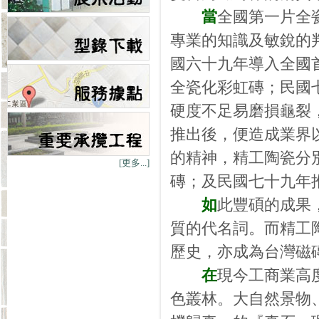
當
全國第一片全
專業的知識及敏銳的
國六十九年導入全國
全瓷化彩虹磚；民國
硬度不足易磨損龜裂
推出後，便造成業界
的精神，精工陶瓷分
[更多...]
磚；及民國七十九年
如
此豐碩的成果
質的代名詞。而精工
歷史，亦成為台灣磁
在
現今工商業高
色叢林。大自然景物