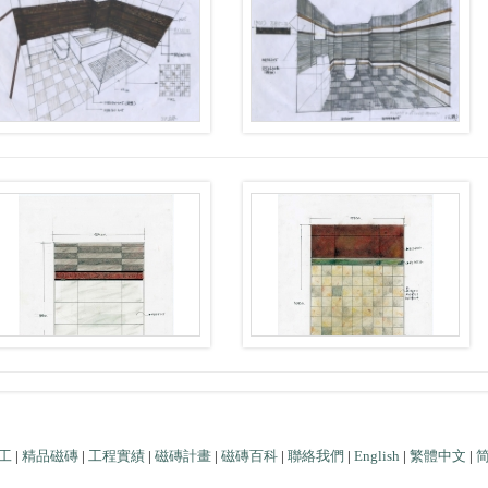
工
|
精品磁磚
|
工程實績
|
磁磚計畫
|
磁磚百科
|
聯絡我們
|
English
|
繁體中文
|
電話：037-581545 傳真：037-581928