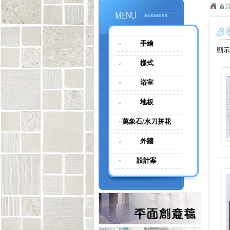
首
手繪
顯示 
樣式
浴室
地板
萬象石/水刀拼花
外牆
設計案