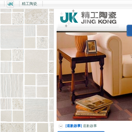
精工陶瓷
[道歉啟事]
道歉啟事